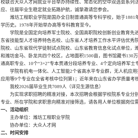
校联合大众人才网就业平台举办持续性、常态化的空中双选会系列
应、往届毕业生稳定就业拓路护航，诚挚邀请您参会。
潍坊工程职业学院是国办全日制普通高等专科学校，始于1881
学历史。1978年开始举办高等专科教育至今。
学院是全国定向培养军士院校、全国高职院校创新创业教育先进
东省技能型人才培养特色名校、山东省人才培养工作水平评估优秀
院校、山东省现代学徒制试点院校、山东省教育信息化试点单位，
和潍坊金马、卧龙共四个校区，占地面积1500亩，图书馆藏书130
通高职专业、10个“3+2”专本贯通分段培养专业、4个定向培养军士专
学院有机电一体化、人工智能2个省高水平专业群，无人机应用
应用等9个专业在全省考核中位列第1；近年来在山东省办学质量考
我校2026届毕业生共7089人（详见生源信息）
为实现求职招聘的精准对接，本次招聘会根据学校院系专业分别
专业、所在学院和求职意向精准对接筛选，请各用人单位根据岗位
一、活动组织
主办单位：潍坊工程职业学院
协办单位：大众人才网
二、时间安排